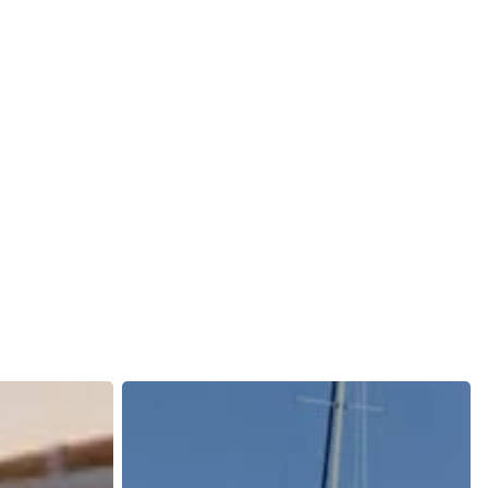
Adventuretour
Speedboat
/
Delfine