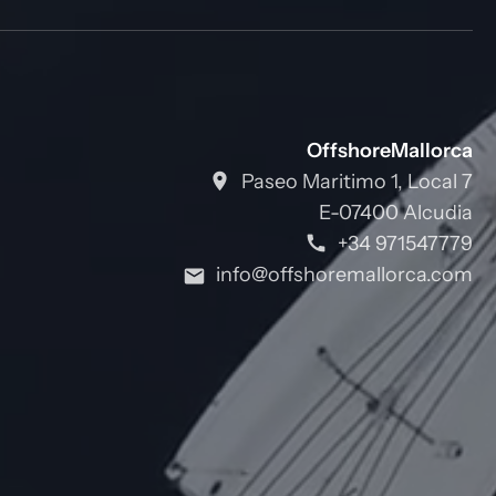
OffshoreMallorca
Paseo Maritimo 1, Local 7
E-07400 Alcudia
+34 971547779
info@offshoremallorca.com