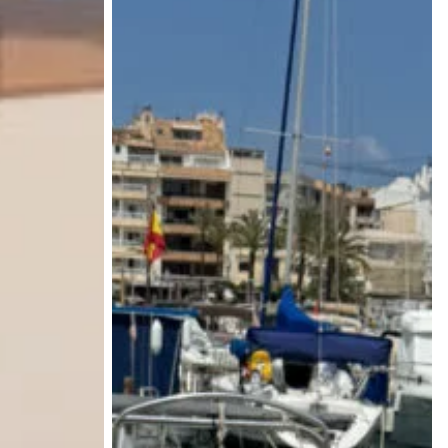
12
PAX
Puerto
Alcudia