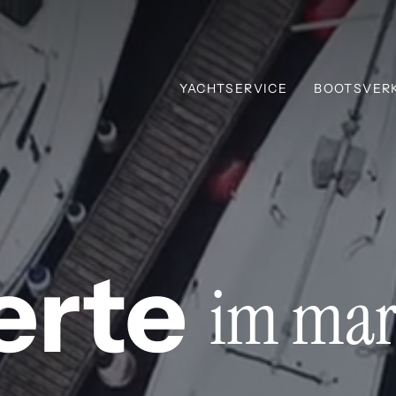
YACHTSERVICE
BOOTSVER
erte
im mar