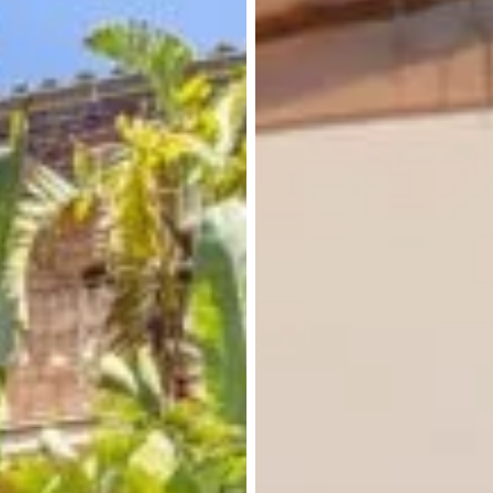
inkl.
Skipper
7PAX
Alcudia