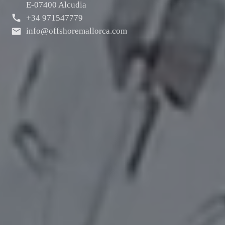
E-07400 Alcudia
+34 971547779
info@offshoremallorca.com