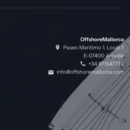
OffshoreMallorca
Paseo Maritimo 1, Local 7
E-07400 Alcudia
+34 971547779
info@offshoremallorca.com