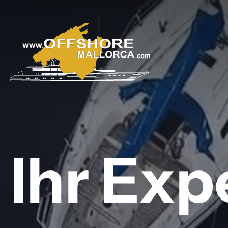
Skip
to
main
content
Ihr Exp