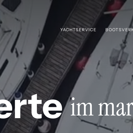
YACHTSERVICE
BOOTSVER
erte
im mar