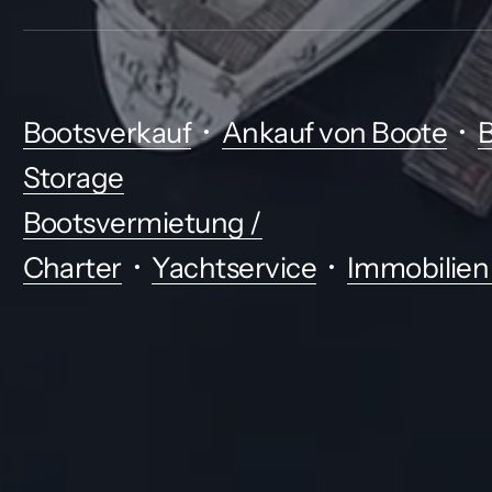
•
•
Bootsverkauf
Ankauf von Boote
B
Storage
Bootsvermietung /
•
•
Charter
Yachtservice
Immobilien