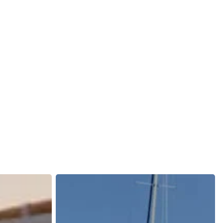
Adventuretour
Speedboat
/
Delfine