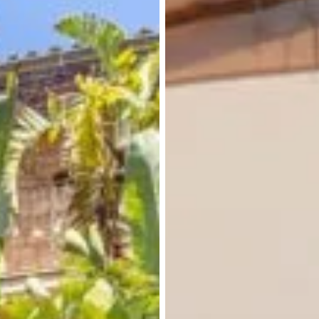
inkl.
Skipper
7PAX
Alcudia