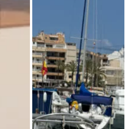
12
PAX
Puerto
Alcudia