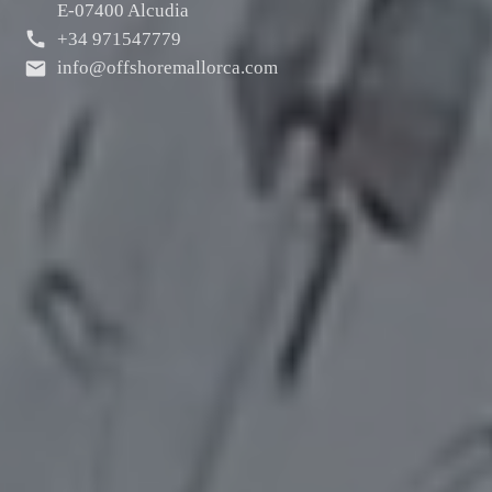
E-07400 Alcudia
+34 971547779
info@offshoremallorca.com